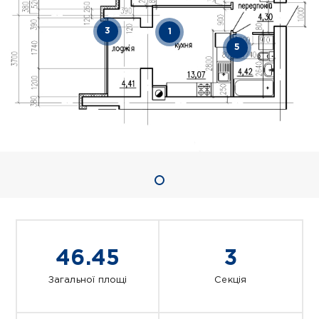
3
1
5
46.45
3
Загальної площі
Секція