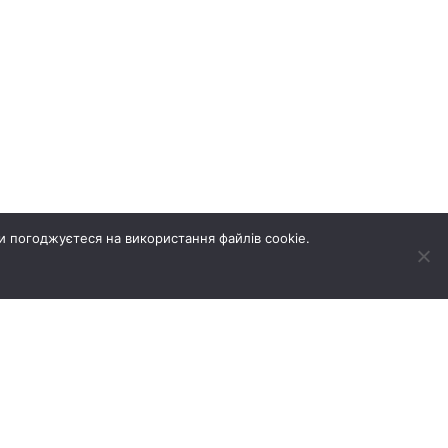
и погоджуєтеся на використання файлів cookie.
А НЕРУХОМІСТЬ
НОВИНИ
ГАЛЕРЕЯ
КОНТАКТИ
Створення сайтів REDSTONE