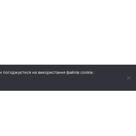
и погоджуєтеся на використання файлів cookie.
А НЕРУХОМІСТЬ
НОВИНИ
ГАЛЕРЕЯ
КОНТАКТИ
Створення сайтів REDSTONE