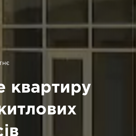
тнє
е квартиру
житлових
ів