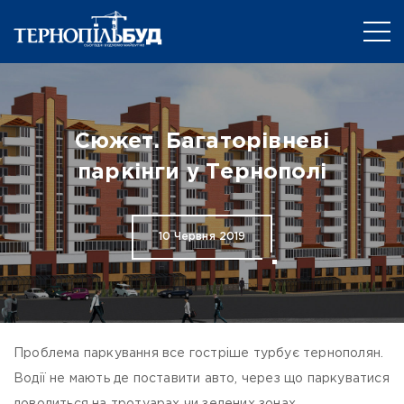
Сюжет. Багаторівневі
паркінги у Тернополі
10 Червня 2019
Проблема паркування все гостріше турбує тернополян.
Водії не мають де поставити авто, через що паркуватися