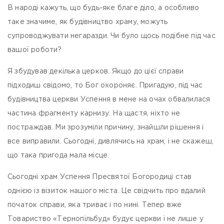
В народі кажуть, що будь-яке благе діло, а особливо
таке значиме, як будівництво храму, можуть
супроводжувати негаразди. Чи було щось подібне під час
вашої роботи?
Я збудував декілька церков. Якщо до цієї справи
підходиш свідомо, то Бог охороняє. Пригадую, під час
будівництва церкви Успення в мене на очах обвалилася
частина фрагменту карнизу. На щастя, ніхто не
постраждав. Ми зрозуміли причину, знайшли рішення і
все виправили. Сьогодні, дивлячись на храм, і не скажеш,
що така пригода мала місце.
Сьогодні храм Успення Пресвятої Богородиці став
однією із візиток нашого міста. Це свідчить про вдалий
початок справи, яка триває і по нині. Тепер вже
Товариство «Тернопільбуд» будує церкви і не лише у