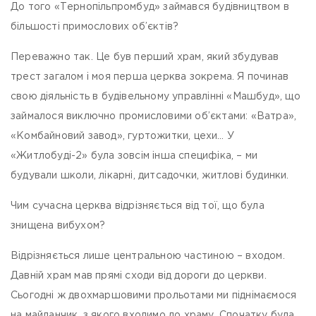
До того «Тернопільпромбуд» займався будівництвом в
більшості примослових об’
єктів?
Переважно так. Це був перший храм, який збудував
трест загалом і моя перша церква зокрема. Я починав
свою діяльність в будівельному управлінні «Машбуд», що
займалося виключно промисловими об’єктами: «Ватра»,
«Комбайновий завод», гуртожитки, цехи… У
«Житлобуді-2» була зовсім інша специфіка, – ми
будували школи, лікарні, дитсадочки, житлові будинки.
Чим сучасна церква відрізняється від тої, що була
знищена вибухом?
Відрізняється лише центральною частиною – входом.
Давній храм мав прямі сходи від дороги до церкви.
Сьогодні ж двохмаршовими прольотами ми піднімаємося
на майданчик, з якого входимо до храму. Спочатку була