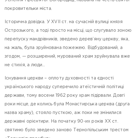
Успення Пресвятої Богородиці, названа на честь святої
покровительки міста.
Історична довідка.
У ХVII ст. на сучасній вулиці князя
Острозького, а тоді просто на місці, що слугувало зоною
перепуску мандрівників, зведено дерев’яну церкву, яка,
на жаль, була зруйнована пожежею. Відбудований, а
згодом, — розширений, мурований храм зруйнувала вже
не стихія, а люди…
Існування церкви – оплоту духовності та єдності
українського народу суперечило атеїстичній політиці
держави, тому восени 1962 року храм підірвали. Довгі
роки місце, де колись була Монастирська церква (друга
назва храму), стояло пусткою, аж поки не змінилися
державні орієнтири. На початку 90-их років ХХ ст.
святиню було зведено заново Тернопільським трестом