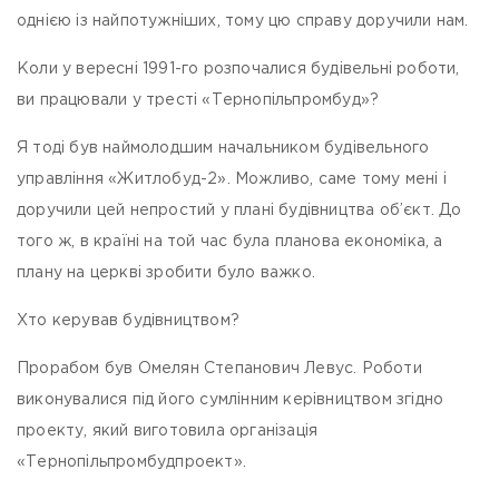
однією із найпотужніших, тому цю справу доручили нам.
Коли у вересні 1991-го розпочалися будівельні роботи,
ви працювали у тресті «Тернопільпромбуд»?
Я тоді був наймолодшим начальником будівельного
управління «Житлобуд-2». Можливо, саме тому мені і
доручили цей непростий у плані будівництва об’єкт. До
того ж, в країні на той час була планова економіка, а
плану на церкві зробити було важко.
Хто керував будівництвом?
Прорабом був Омелян Степанович Левус. Роботи
виконувалися під його сумлінним керівництвом згідно
проекту, який виготовила організація
«Тернопільпромбудпроект».