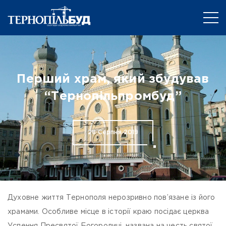
Перший храм, який збудував
“Тернопільпромбуд”
28 Серпня 2019
Духовне життя Тернополя нерозривно пов’язане із його
храмами. Особливе місце в історії краю посідає церква