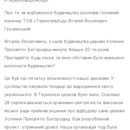
«Тернопільпромбуд».
Про те, як відбувалося будівництво розповів головний
інженер ТОВ «Тернопільбуд» Віталій Йосипович
Грузинський.
Віталію Йосиповичу, з часів будівництва церкви Успення
Пресвятої Богородиці минуло більше 20-ти років.
Пригадайте, будь ласка, за яких обставин було вирішено
розпочати будівництво?
Це був час початку незалежності нашої держави. У
суспільстві панували тендеції до відродження свого,
українського. В Тернополі церков було мало. Оскільки
28 серпня вважається храмовим святом міста, виконком
міської ради прийняв рішення про відбудову саме церкви
Успення Пресвятої Богородиці. Був розроблений
проект, отриманий дозвіл. Наша організація тоді була