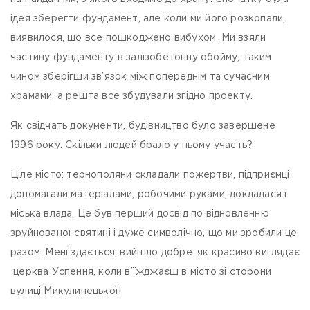
ідея зберегти фундамент, але коли ми його розкопали,
виявилося, що все пошкоджено вибухом. Ми взяли
частину фундаменту в залізобетонну обойму, таким
чином зберігши зв’язок між попереднім та сучасним
храмами, а решта все збудували згідно проекту.
Як свідчать документи, будівництво було завершене
1996 року. Скільки людей брало у ньому участь?
Ціле місто: тернополяни складали пожертви, підприємці
допомагали матеріалами, робочими руками, доклалася і
міська влада. Це був перший досвід по відновленню
зруйнованої святині і дуже символічно, що ми зробили це
разом. Мені здається, вийшло добре: як красиво виглядає
церква Успення, коли в’їжджаєш в місто зі сторони
вулиці Микулинецької!