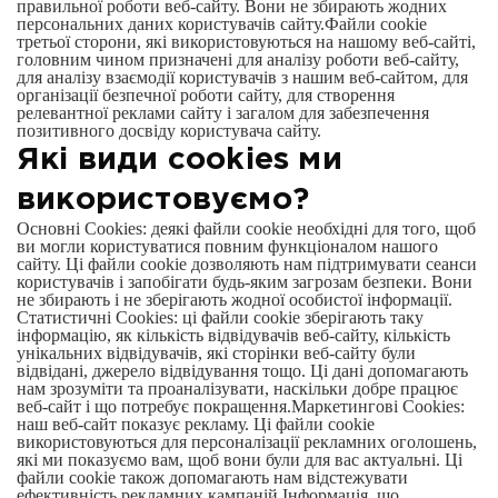
правильної роботи веб-сайту. Вони не збирають жодних
персональних даних користувачів сайту.Файли cookie
третьої сторони, які використовуються на нашому веб-сайті,
головним чином призначені для аналізу роботи веб-сайту,
для аналізу взаємодії користувачів з нашим веб-сайтом, для
організації безпечної роботи сайту, для створення
релевантної реклами сайту і загалом для забезпечення
позитивного досвіду користувача сайту.
Які види cookies ми
використовуємо?
Основні Cookies: деякі файли cookie необхідні для того, щоб
ви могли користуватися повним функціоналом нашого
сайту. Ці файли cookie дозволяють нам підтримувати сеанси
користувачів і запобігати будь-яким загрозам безпеки. Вони
не збирають і не зберігають жодної особистої інформації.
Статистичні Cookies: ці файли cookie зберігають таку
інформацію, як кількість відвідувачів веб-сайту, кількість
унікальних відвідувачів, які сторінки веб-сайту були
відвідані, джерело відвідування тощо. Ці дані допомагають
нам зрозуміти та проаналізувати, наскільки добре працює
веб-сайт і що потребує покращення.Маркетингові Cookies:
наш веб-сайт показує рекламу. Ці файли cookie
використовуються для персоналізації рекламних оголошень,
які ми показуємо вам, щоб вони були для вас актуальні. Ці
файли cookie також допомагають нам відстежувати
ефективність рекламних кампаній.Інформація, що