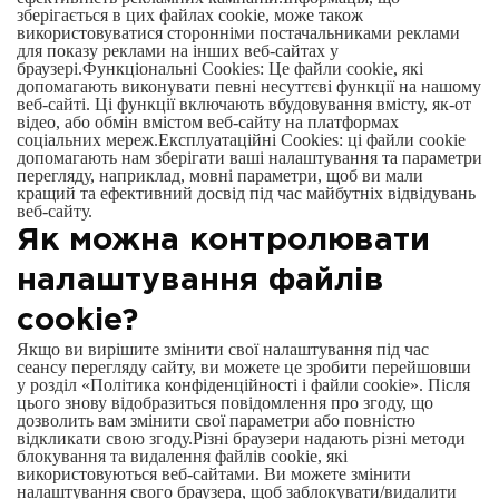
зберігається в цих файлах cookie, може також
використовуватися сторонніми постачальниками реклами
для показу реклами на інших веб-сайтах у
браузері.Функціональні Cookies: Це файли cookie, які
допомагають виконувати певні несуттєві функції на нашому
веб-сайті. Ці функції включають вбудовування вмісту, як-от
відео, або обмін вмістом веб-сайту на платформах
соціальних мереж.Експлуатаційні Cookies: ці файли cookie
допомагають нам зберігати ваші налаштування та параметри
перегляду, наприклад, мовні параметри, щоб ви мали
кращий та ефективний досвід під час майбутніх відвідувань
веб-сайту.
Як можна контролювати
налаштування файлів
cookie?
Якщо ви вирішите змінити свої налаштування під час
сеансу перегляду сайту, ви можете це зробити перейшовши
у розділ «Політика конфіденційності і файли cookie». Після
цього знову відобразиться повідомлення про згоду, що
дозволить вам змінити свої параметри або повністю
відкликати свою згоду.Різні браузери надають різні методи
блокування та видалення файлів cookie, які
використовуються веб-сайтами. Ви можете змінити
налаштування свого браузера, щоб заблокувати/видалити