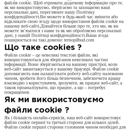
файлів cookie. Щоб отримати додаткову інформацію про те,
як ми використовуємо, зберігаємо та захищаємо ваші
персональні дані, перегляньте нашу Політику
конфіденційності.Ви можете в будь-який час змінити або
відкликати свою згоду щодо використання файлів cookie на
нашому веб-сайті.Дізнайтеся більше про те, хто ми, як ви
можете зв’язатися з нами та як ми обробляємо персональні
дані, у нашій Політиці конфіденційності.Ваша згода
поширюється на такі домени: ternopilbud.com
Що таке cookies ?
Файли cookie – це невеликі текстові файли, які
використовуються для зберігання невеликих частин
інформації. Вони зберігаються на вашому пристрої, коли
веб-сайт завантажується у вашому браузері. Файли cookie
допомагають нам налаштувати роботу веб-сайту належним
чином, зробити його більш безпечним, забезпечити кращу
взаємодію з користувачем, зрозуміти, як працює веб-сайт, а
також проаналізувати, що працює, а що – потребує
покращення.
Як ми використовуємо
файли cookie ?
Як і більшість онлайн-сервісів, наш веб-сайт використовує
файли cookie першої та третьої сторони для кількох цілей.
Файли cookie першої сторони головним чином необхідні для