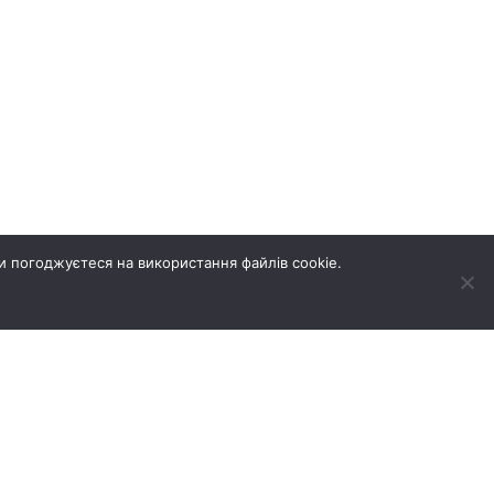
и погоджуєтеся на використання файлів cookie.
А НЕРУХОМІСТЬ
НОВИНИ
ГАЛЕРЕЯ
КОНТАКТИ
Створення сайтів REDSTONE