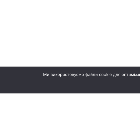
5
4
Ми використовуємо файли cookie для оптимізац
3
2
© ТернопільБуд 2026