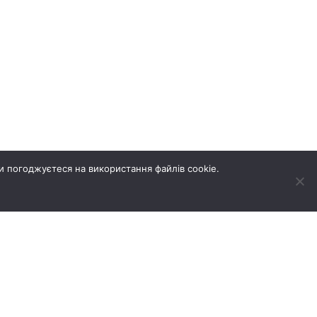
и погоджуєтеся на використання файлів cookie.
А НЕРУХОМІСТЬ
НОВИНИ
ГАЛЕРЕЯ
КОНТАКТИ
Створення сайтів REDSTONE